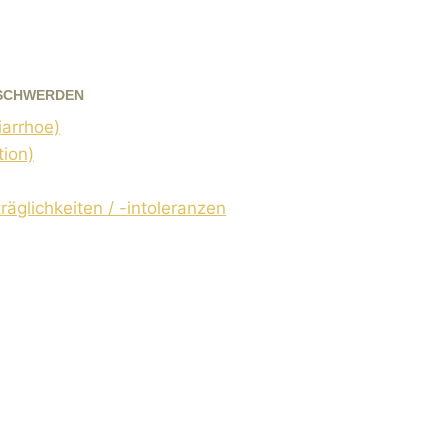
SCHWERDEN
iarrhoe)
tion)
äglichkeiten / -intoleranzen