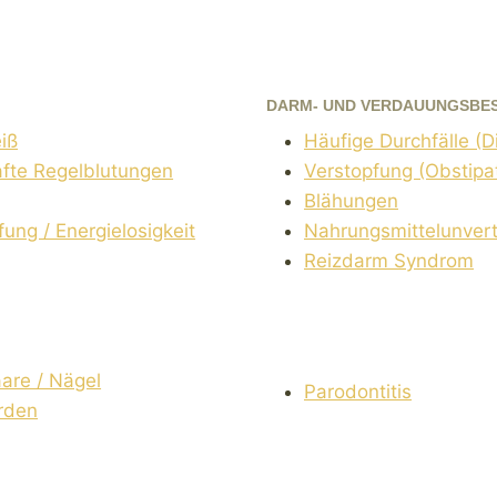
DARM- UND VERDAUUNGSBE
iß
Häufige Durchfälle (D
afte Regelblutungen
Verstopfung (Obstipa
Blähungen
ung / Energielosigkeit
Nahrungsmittelunvertr
Reizdarm Syndrom
are / Nägel
Parodontitis
rden