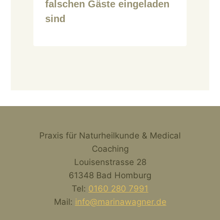
falschen Gäste eingeladen
sind
Praxis für Naturheilkunde & Medical
Coaching
Louisenstrasse 28
61348 Bad Homburg
Tel:
0160 280 7991
Mail:
info@marinawagner.de