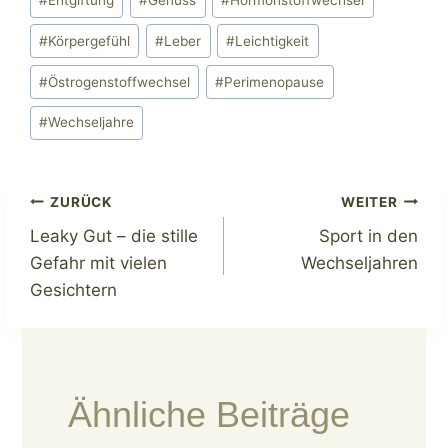
#
Entgiftung
#
Genuss
#
Hormonstoffwechsel
#
Körpergefühl
#
Leber
#
Leichtigkeit
#
Östrogenstoffwechsel
#
Perimenopause
#
Wechseljahre
Beitragsnavigation
ZURÜCK
WEITER
Leaky Gut – die stille
Sport in den
Gefahr mit vielen
Wechseljahren
Gesichtern
Ähnliche Beiträge