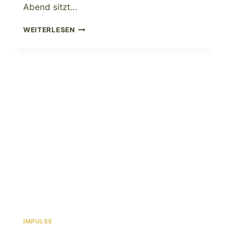
Abend sitzt…
SCHWERE
WEITERLESEN
BEINE,
GESCHWOLLENE
FÜSSE, M
ÜDE K
NÖCHEL?
IMPULSE