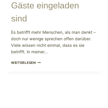
Gäste eingeladen
sind
Es betrifft mehr Menschen, als man denkt –
doch nur wenige sprechen offen darüber.
Viele wissen nicht einmal, dass es sie
betrifft. In meiner…
PILZBEFALL:
WEITERLESEN
WENN
IHR
DARM
PARTY
MACHT
–
ABER
DIE
FALSCHEN