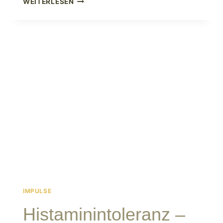
WEITERLESEN
CHAOS
IN
DEN
WECHSELJAHREN
IMPULSE
Histaminintoleranz –