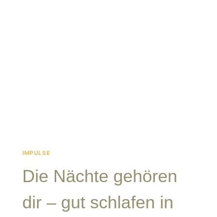
HORMONE
IM
SPÄTWINTER
GERNE
MAL
„QUERSTELLEN“
IMPULSE
Die Nächte gehören
dir – gut schlafen in