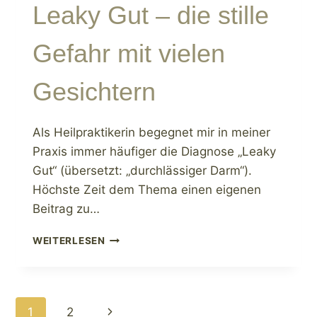
Leaky Gut – die stille
Gefahr mit vielen
Gesichtern
Als Heilpraktikerin begegnet mir in meiner
Praxis immer häufiger die Diagnose „Leaky
Gut“ (übersetzt: „durchlässiger Darm“).
Höchste Zeit dem Thema einen eigenen
Beitrag zu…
LEAKY
WEITERLESEN
GUT
–
DIE
STILLE
Seitennavigation
Nächste
1
2
GEFAHR