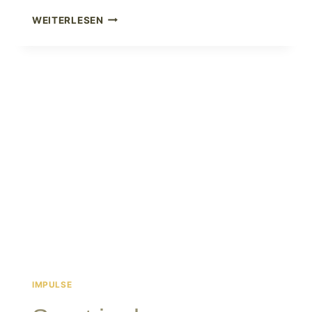
WENN
WEITERLESEN
DER
DARM
UNTER
DIE
HAUT
GEHT
IMPULSE