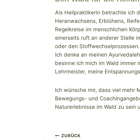
Als Heilpraktikerin betrachte ich
Heranwachsens, Erblühens, Reifens
Regelkreise im menschlichen Körp
einerseits ruft an anderer Stell
oder den Stoffwechselprozessen. 
Ich denke an meinen Ayurvedalehre
besinne ich mich im Wald immer m
Lehrmeister, meine Entspannungso
Ich wünsche mir, dass viel mehr M
Bewegungs- und Coachingangebote 
Naturerlebnisse im Wald zu sein 
Beitragsnavigat
ZURÜCK