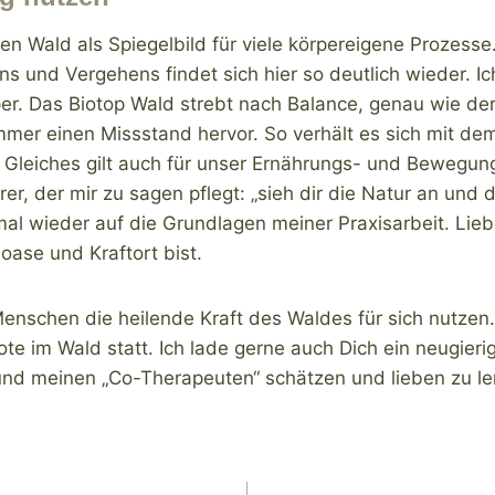
 den Wald als Spiegelbild für viele körpereigene Prozes
 und Vergehens findet sich hier so deutlich wieder. Ic
er. Das Biotop Wald strebt nach Balance, genau wie der
e immer einen Missstand hervor. So verhält es sich mit
Gleiches gilt auch für unser Ernährungs- und Bewegungs
r, der mir zu sagen pflegt: „sieh dir die Natur an und d
al wieder auf die Grundlagen meiner Praxisarbeit. Lie
ase und Kraftort bist.
enschen die heilende Kraft des Waldes für sich nutzen.
im Wald statt. Ich lade gerne auch Dich ein neugierig 
und meinen „Co-Therapeuten“ schätzen und lieben zu le
ion