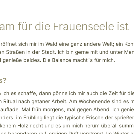
am für die Frauenseele ist
eröffnet sich mir im Wald eine ganz andere Welt; ein K
en Straßen in der Stadt. Ich bin gerne mit und unter 
d genieße beides. Die Balance macht`s für mich.
s?
 ich es schaffe, dann gönne ich mir auch die Zeit für d
n Ritual nach getaner Arbeit. Am Wochenende sind es m
 auflade. Mal früh morgens, mal gegen Abend. Ich geni
nders: im Frühling liegt die typische Frische der sprieß
enem Holz riecht und es um mich herum überall summt.
n besonderen reif-erdigen Duft verströmt. Im Winter er