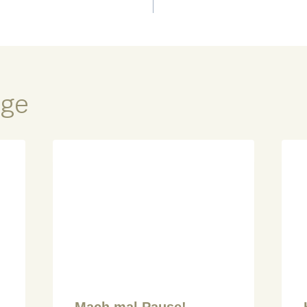
äge
Mach mal Pause!