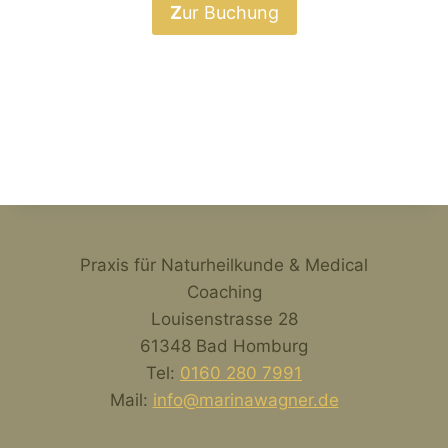
Z
ur Buchung
Praxis für Naturheilkunde & Medical
Coaching
Louisenstrasse 28
61348 Bad Homburg
Tel:
0160 280 7991
Mail:
info@marinawagner.de