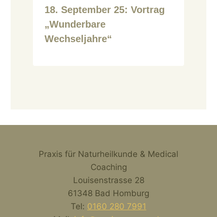
18. September 25: Vortrag
„Wunderbare
Wechseljahre“
Praxis für Naturheilkunde & Medical
Coaching
Louisenstrasse 28
61348 Bad Homburg
Tel:
0160 280 7991